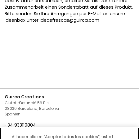
positiv dafür entscheiden, erhalten Sie als Dank für Ihre
Zusammenarbeit einen Sonderrabatt auf dieses Produkt.
Bitte senden Sie Ihre Anregungen per E-Mail an unsere
Ideenbox unter
ideasfrescas@guirca.com
Guirca Creations
Ciutat d'Asunció 56 Bis
08030 Barcelona, Barcelona
Spanien
+34 933110804
infoguirca@guirca.com
Al hacer clic en “Aceptar todas las cookies”, usted